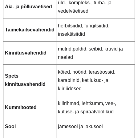
üld-, kompleks-, turba- ja
Aia- ja põlluväetised
vedelväetised
herbitsiidid, fungitsiidid,
Taimekaitsevahendid
insektitsiidid
mutrid,poldid, seibid, kruvid ja
Kinnitusvahendid
naelad
köied, nöörid, terastrossid,
Spets
karabiinid, ketilukud- ja
kinnitusvahendid
kiirliidesed
kiilrihmad, lehtkumm, vee-,
Kummitooted
kütuse- ja spiraalvoolikud
Sool
jämesool ja lakusool