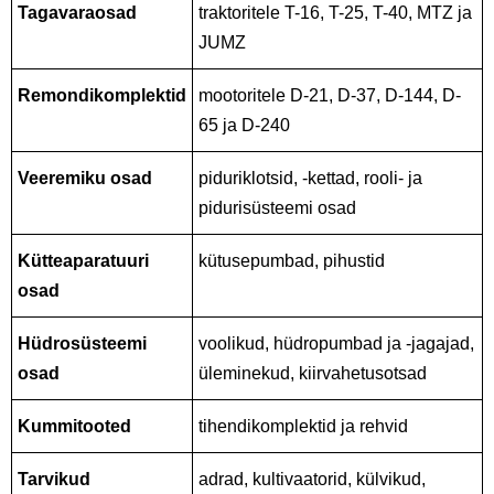
Tagavaraosad
traktoritele T-16, T-25, T-40, MTZ ja
JUMZ
Remondikomplektid
mootoritele D-21, D-37, D-144, D-
65 ja D-240
Veeremiku osad
piduriklotsid, -kettad, rooli- ja
pidurisüsteemi osad
Kütteaparatuuri
kütusepumbad, pihustid
osad
Hüdrosüsteemi
voolikud, hüdropumbad ja -jagajad,
osad
üleminekud, kiirvahetusotsad
Kummitooted
tihendikomplektid ja rehvid
Tarvikud
adrad, kultivaatorid, külvikud,