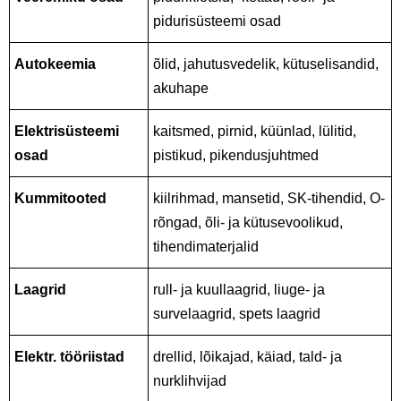
pidurisüsteemi osad
Autokeemia
õlid, jahutusvedelik, kütuselisandid,
akuhape
Elektrisüsteemi
kaitsmed, pirnid, küünlad, lülitid,
osad
pistikud, pikendusjuhtmed
Kummitooted
kiilrihmad, mansetid, SK-tihendid, O-
rõngad, õli- ja kütusevoolikud,
tihendimaterjalid
Laagrid
rull- ja kuullaagrid, liuge- ja
survelaagrid, spets laagrid
Elektr. tööriistad
drellid, lõikajad, käiad, tald- ja
nurklihvijad