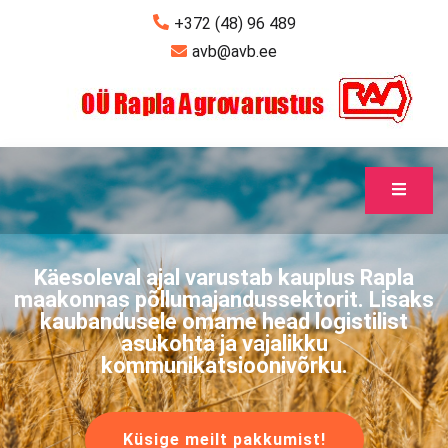
+372 (48) 96 489
avb@avb.ee
Käesoleval ajal varustab kauplus Rapla
maakonnas põllumajandussektorit. Lisaks
kaubandusele omame head logistilist
asukohta ja vajalikku
kommunikatsioonivõrku.
Küsige meilt pakkumist!