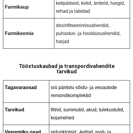
ketipäitsed, ketid, ämbrid, hargid,
Farmikaup
rehad ja labidad
desinfitseerimisvahendid,
Farmikeemia
puhastus- ja hooldusvahendid,
harjad
Tööstuskaubad ja transpordivahendite
tarvikud
Tagavaraosad
srü päritolu sõidu- ja veoautode
remondikomplektid
Tarvikud
filtrid, summutid, akud, tulekustutid,
kojamehed
Veeremiku osad
piduriklotsid, -kettad, rooli- ja