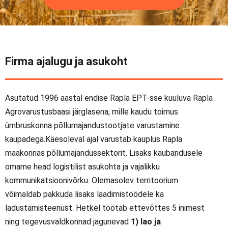
Firma ajalugu ja asukoht
Asutatud 1996 aastal endise Rapla EPT-sse kuuluva Rapla
Agrovarustusbaasi järglasena, mille kaudu toimus
ümbruskonna põllumajandustootjate varustamine
kaupadega.Käesoleval ajal varustab kauplus Rapla
maakonnas põllumajandussektorit. Lisaks kaubandusele
omame head logistilist asukohta ja vajalikku
kommunikatsioonivõrku. Olemasolev territoorium
võimaldab pakkuda lisaks laadimistöödele ka
ladustamisteenust. Hetkel töötab ettevõttes 5 inimest
ning tegevusvaldkonnad jagunevad
1) lao ja