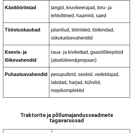
Käsitööriistad
tangid, kruvikeerajad, toru- ja
lehtvõtmed, haamrid, saed
Tööstuskaubad
jalanõud, tööriided, töökindad,
isikukaitsevahendid
Keevis- ja
raua- ja kivikettad, gaasilõikepitsid
lõikevahendid
(atsetüleen&propaan)
Puhastusvahendid
pesupulbrid, seebid, vedeldajad,
labidad, harjad, kühvlid,
mopikomplektid
Traktorite ja põllumajandusseadmete
tagavaruosad