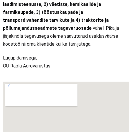
laadimisteenuste, 2) väetiste, kemikaalide ja
farmikaupade, 3) tööstuskaupade ja
transpordivahendite tarvikute ja 4) traktorite ja
põllumajandusseadmete tagavaruosade
vahel.
Pika ja
järjekindla tegevusega oleme saavutanud usaldusväärse
koostöö nii oma klientide kui ka tarnijatega.
Lugupidamisega,
OÜ Rapla Agrovarustus